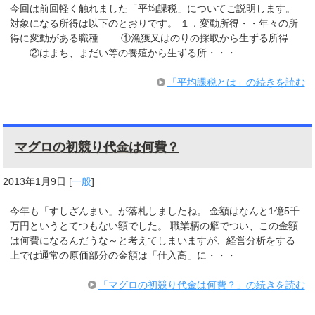
今回は前回軽く触れました「平均課税」についてご説明します。
対象になる所得は以下のとおりです。 １．変動所得・・年々の所
得に変動がある職種 ①漁獲又はのりの採取から生ずる所得
②はまち、まだい等の養殖から生ずる所・・・
「平均課税とは」の続きを読む
マグロの初競り代金は何費？
2013年1月9日
[
一般
]
今年も「すしざんまい」が落札しましたね。 金額はなんと1億5千
万円というとてつもない額でした。 職業柄の癖でつい、この金額
は何費になるんだうな～と考えてしまいますが、経営分析をする
上では通常の原価部分の金額は「仕入高」に・・・
「マグロの初競り代金は何費？」の続きを読む